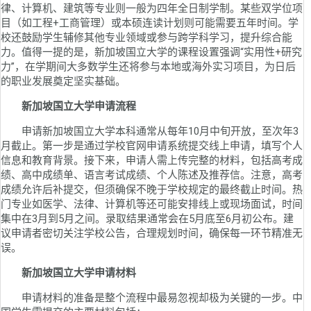
律、计算机、建筑等专业则一般为四年全日制学制。某些双学位项
目（如工程+工商管理）或本硕连读计划则可能需要五年时间。学
校还鼓励学生辅修其他专业领域或参与跨学科学习，提升综合能
力。值得一提的是，新加坡国立大学的课程设置强调“实用性+研究
力”，在学期间大多数学生还将参与本地或海外实习项目，为日后
的职业发展奠定坚实基础。
新加坡国立大学申请流程
申请新加坡国立大学本科通常从每年10月中旬开放，至次年3
月截止。第一步是通过学校官网申请系统提交线上申请，填写个人
信息和教育背景。接下来，申请人需上传完整的材料，包括高考成
绩、高中成绩单、语言考试成绩、个人陈述及推荐信。注意，高考
成绩允许后补提交，但须确保不晚于学校规定的最终截止时间。热
门专业如医学、法律、计算机等还可能安排线上或现场面试，时间
集中在3月到5月之间。录取结果通常会在5月底至6月初公布。建
议申请者密切关注学校公告，合理规划时间，确保每一环节精准无
误。
新加坡国立大学申请材料
申请材料的准备是整个流程中最易忽视却极为关键的一步。中