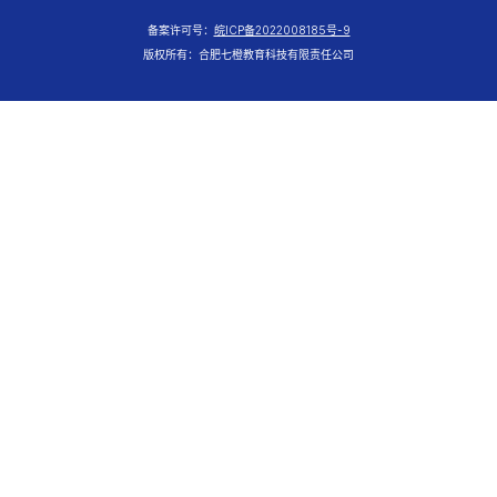
备案许可号：
皖ICP备2022008185号-9
版权所有：合肥七橙教育科技有限责任公司